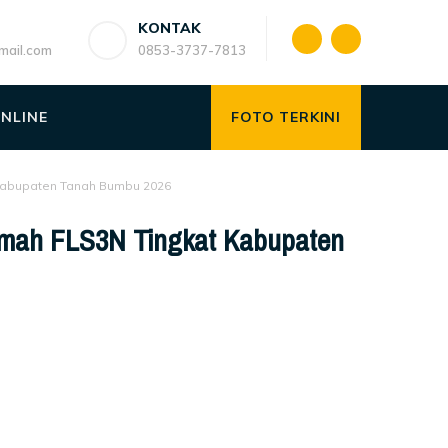
KONTAK
ail.com
0853-3737-7813
ONLINE
FOTO TERKINI
 Kabupaten Tanah Bumbu 2026
umah FLS3N Tingkat Kabupaten