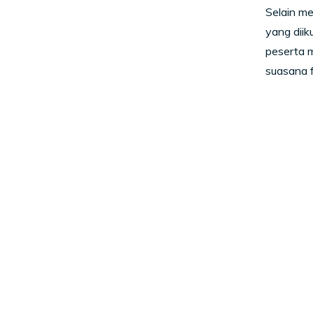
Selain m
yang diik
peserta m
suasana f