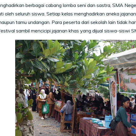
enghadirkan berbagai cabang lomba seni dan sastra, SMA Nege
uti oleh seluruh siswa. Setiap kelas menghadirkan aneka jajana
aupun tamu undangan. Para peserta dari sekolah lain tidak han
estival sambil mencicipi jajanan khas yang dijual siswa-siswi