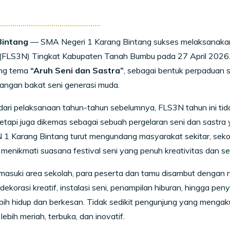
Bintang
— SMA Negeri 1 Karang Bintang sukses melaksanakan
 (FLS3N) Tingkat Kabupaten Tanah Bumbu pada 27 April 2026. 
ng tema
“Aruh Seni dan Sastra”
, sebagai bentuk perpaduan s
ngan bakat seni generasi muda.
ari pelaksanaan tahun-tahun sebelumnya, FLS3N tahun ini tid
etapi juga dikemas sebagai sebuah pergelaran seni dan sastra 
 1 Karang Bintang turut mengundang masyarakat sekitar, sekol
 menikmati suasana festival seni yang penuh kreativitas dan 
asuki area sekolah, para peserta dan tamu disambut dengan n
dekorasi kreatif, instalasi seni, penampilan hiburan, hingga p
bih hidup dan berkesan. Tidak sedikit pengunjung yang meng
lebih meriah, terbuka, dan inovatif.