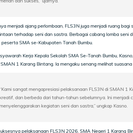
meriah dan sukses,” ujarnya.
ya menjadi ajang perlombaan, FLS3N juga menjadi ruang bagi si
intaan terhadap seni dan sastra. Berbagai cabang lomba seni
ari peserta SMA se-Kabupaten Tanah Bumbu.
syawarah Kerja Kepala Sekolah SMA Se-Tanah Bumbu, Kasno, t
 SMAN 1 Karang Bintang. Ia mengaku senang melihat suasana k
“Kami sangat mengapresiasi pelaksanaan FLS3N di SMAN 1 Ka
kreatif, dan berbeda dari tahun-tahun sebelumnya. Ini menjadi c
menyelenggarakan kegiatan seni dan sastra,” ungkap Kasno.
uksesnya pelaksanaan FLS3N 2026, SMA Negeri 1 Karang Bi