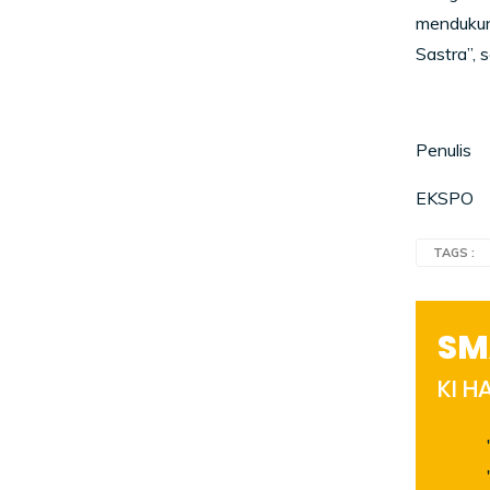
mendukung
Sastra”, 
Penulis
EKSPO
TAGS :
SM
KI 