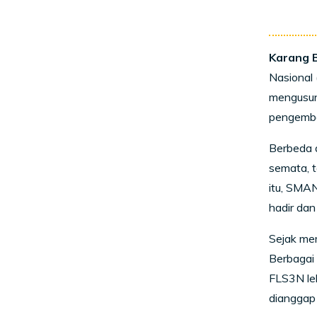
Karang 
Nasional
mengusu
pengemba
Berbeda d
semata, t
itu, SMAN
hadir dan
Sejak mem
Berbagai 
FLS3N le
dianggap 