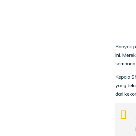
Banyak p
ini. Mere
semangat
Kepala SM
yang tela
dari keko