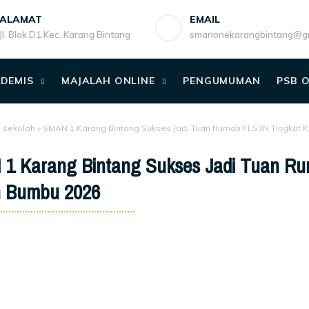
ALAMAT
EMAIL
Jl. Blok D1 Kec. Karang Bintang
smanonekarangbintang@gm
DEMIS
MAJALAH ONLINE
PENGUMUMAN
PSB 
o sekolah
»
SMAN 1 Karang Bintang Sukses Jadi Tuan Rumah FLS3N Tingkat
1 Karang Bintang Sukses Jadi Tuan R
 Bumbu 2026