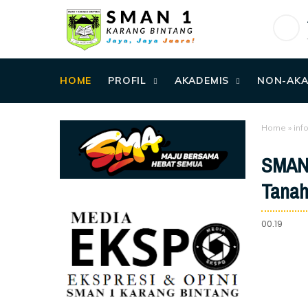
HOME
PROFIL
AKADEMIS
NON-AKA
Home
»
inf
SMAN 
Tanah
00.19