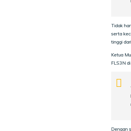
Tidak han
serta kec
tinggi d
Ketua Mu
FLS3N di
Dengan s