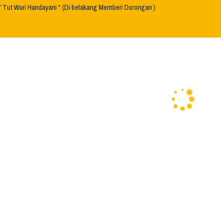
" Tut Wuri Handayani " (Di belakang Memberi Dorongan )