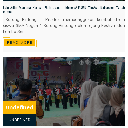
Lalu Arifin Maulana Kembali Raih Juara 1 Monolog FLS3N Tingkat Kabupaten Tanah
Bumbu
Karang Bintang — Prestasi membanggakan kembali diraih
siswa SMA Negeri 1 Karang Bintang dalam ajang Festival dan
Lomba Seni...
READ MORE
undefined
UNDEFINED