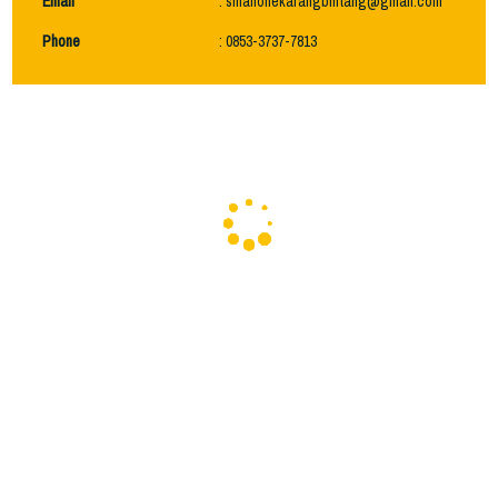
Email
: smanonekarangbintang@gmail.com
Phone
: 0853-3737-7813