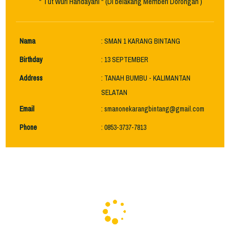
" Tut Wuri Handayani " (Di belakang Memberi Dorongan )
Nama
: SMAN 1 KARANG BINTANG
Birthday
: 13 SEPTEMBER
Address
: TANAH BUMBU - KALIMANTAN
SELATAN
Email
: smanonekarangbintang@gmail.com
Phone
: 0853-3737-7813