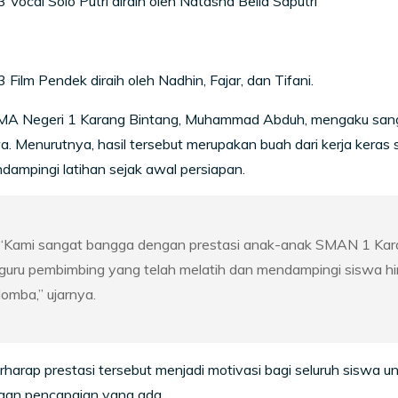
3 Vocal Solo Putri diraih oleh Natasha Bella Saputri
3 Film Pendek diraih oleh Nadhin, Fajar, dan Tifani.
MA Negeri 1 Karang Bintang, Muhammad Abduh, mengaku sanga
a. Menurutnya, hasil tersebut merupakan buah dari kerja keras
dampingi latihan sejak awal persiapan.
“Kami sangat bangga dengan prestasi anak-anak SMAN 1 Karan
guru pembimbing yang telah melatih dan mendampingi siswa hi
lomba,” ujarnya.
erharap prestasi tersebut menjadi motivasi bagi seluruh siswa
gan pencapaian yang ada.