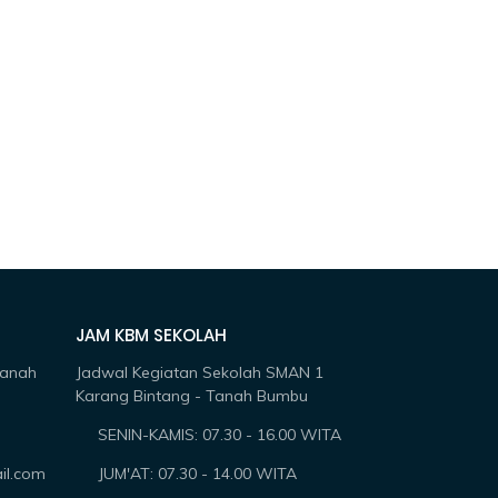
JAM KBM SEKOLAH
Tanah
Jadwal Kegiatan Sekolah SMAN 1
Karang Bintang - Tanah Bumbu
SENIN-KAMIS: 07.30 - 16.00 WITA
il.com
JUM'AT: 07.30 - 14.00 WITA