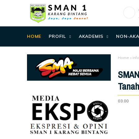
HOME
PROFIL
AKADEMIS
NON-AKA
Home
»
inf
SMAN 
Tana
03.00