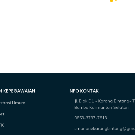
N KEPEGAWAIAN
INFO KONTAK
Jl. Blok D1 - Karang Bintang- 
istrasi Umum
Bumbu Kalimantan Selatan
rt
0853-3737-7813
TK
smanonekarangbintang@gma