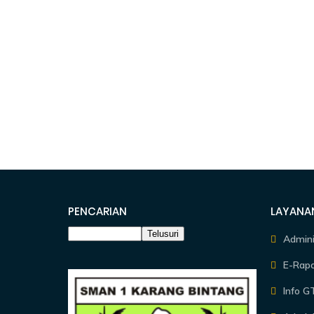
PENCARIAN
LAYANA
Admin
E-Rapo
Info G