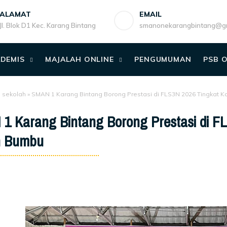
ALAMAT
EMAIL
Jl. Blok D1 Kec. Karang Bintang
smanonekarangbintang@gm
DEMIS
MAJALAH ONLINE
PENGUMUMAN
PSB 
o sekolah
»
SMAN 1 Karang Bintang Borong Prestasi di FLS3N 2026 Tingkat
1 Karang Bintang Borong Prestasi di F
h Bumbu