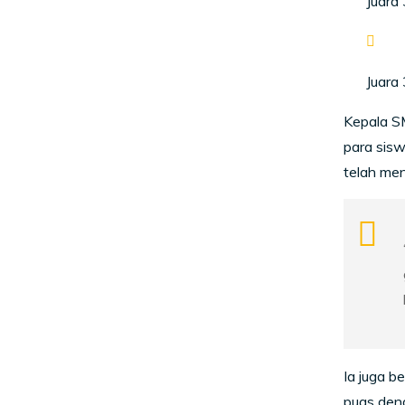
Juara 
Juara 
Kepala S
para sisw
telah men
Ia juga b
puas den