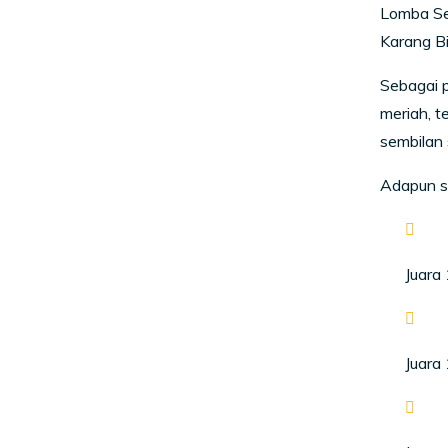
Lomba Se
Karang Bi
Sebagai 
meriah, t
sembilan 
Adapun si
Juara 
Juara 