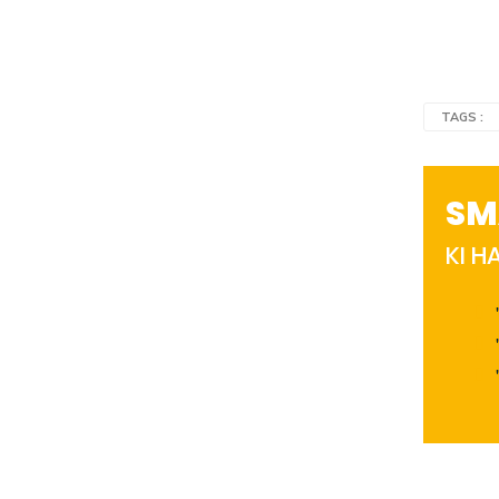
TAGS :
SM
KI 