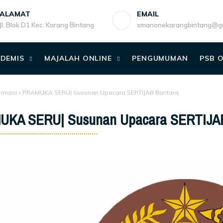
ALAMAT
EMAIL
Jl. Blok D1 Kec. Karang Bintang
smanonekarangbintang@gm
DEMIS
MAJALAH ONLINE
PENGUMUMAN
PSB 
ormasi
»
PRAMUKA SERU| Susunan Upacara SERTIJAB Bantara
KA SERU| Susunan Upacara SERTIJAB