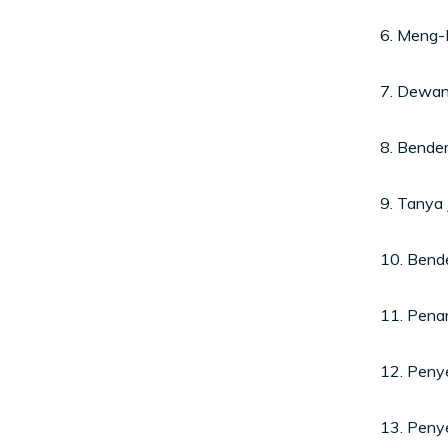
6. Meng-
7. Dewan
8. Bende
9. Tanya
10. Bend
11. Penan
12. Peny
13. Peny