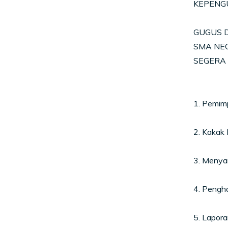
KEPENG
GUGUS D
SMA NEG
SEGERA 
1. Pemim
2. Kakak
3. Menya
4. Pengh
5. Lapor