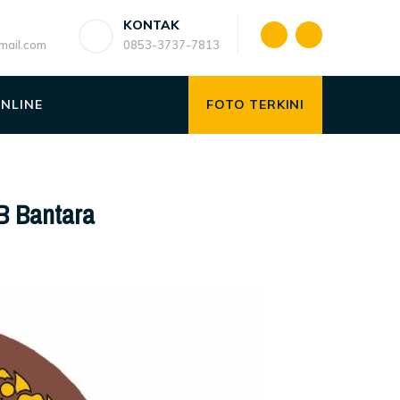
KONTAK
ail.com
0853-3737-7813
ONLINE
FOTO TERKINI
 Bantara