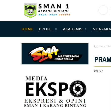
HOME
PROFIL
AKADEMIS
NON-AKA
Home
»
Inf
PRAMU
03.57