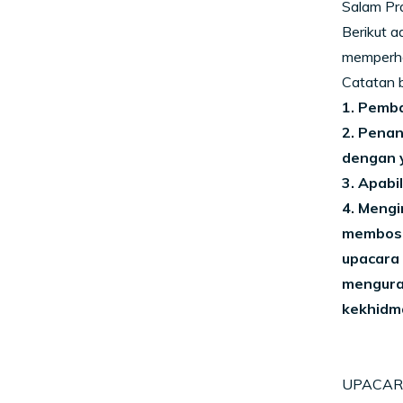
Salam Pr
Berikut 
memperha
Catatan b
1. Pemba
2. Pena
dengan y
3. Apabi
4. Mengi
membosa
upacara
menguran
kekhidm
UPACAR