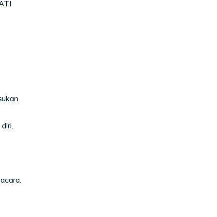
ATI
sukan.
iri.
acara.