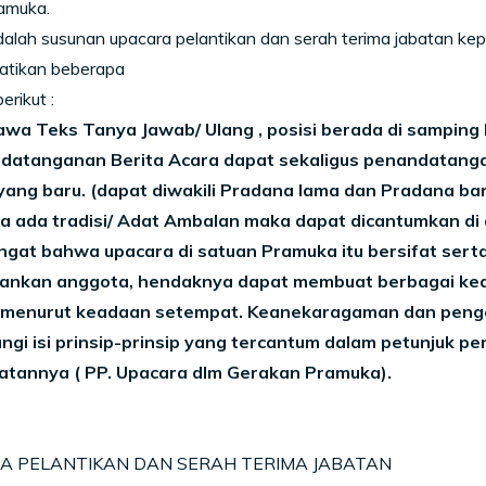
amuka.
adalah susunan upacara pelantikan dan serah terima jabatan
tikan beberapa
erikut :
wa Teks Tanya Jawab/ Ulang , posisi berada di samping 
ndatanganan Berita Acara dapat sekaligus penandatan
ang baru. (dapat diwakili Pradana lama dan Pradana bar
la ada tradisi/ Adat Ambalan maka dapat dicantumkan di
ngat bahwa upacara di satuan Pramuka itu bersifat serta
nkan anggota, hendaknya dapat membuat berbagai k
 menurut keadaan setempat. Keanekaragaman dan penge
gi isi prinsip-prinsip yang tercantum dalam petunjuk p
atannya ( PP. Upacara dlm Gerakan Pramuka).
A PELANTIKAN DAN SERAH TERIMA JABATAN