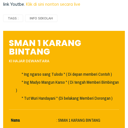
link Youtbe.
Klik di sini nonton secara live
TAGS :
INFO SEKOLAH
SMAN 1 KARANG
BINTANG
KI HAJAR DEWANTARA
" Ing ngarso sang Tulodo " ( Di depan memberi Contoh )
" Ing Madyo Mangun Karso " ( Di tengah Memberi Bimbingan
)
" Tut Wuri Handayani " (Di belakang Memberi Dorongan )
Nama
: SMAN 1 KARANG BINTANG