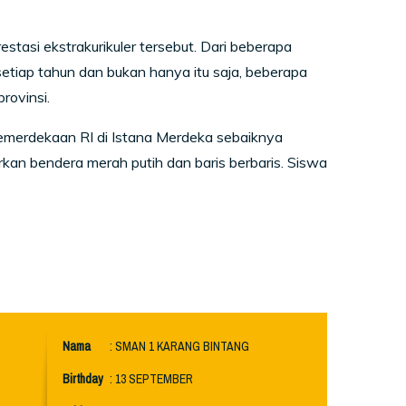
estasi ekstrakurikuler tersebut. Dari beberapa
 setiap tahun dan bukan hanya itu saja, beberapa
rovinsi.
 Kemerdekaan RI di Istana Merdeka sebaiknya
rkan bendera merah putih dan baris berbaris. Siswa
Nama
: SMAN 1 KARANG BINTANG
Birthday
: 13 SEPTEMBER