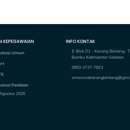
N KEPEGAWAIAN
INFO KONTAK
Jl. Blok D1 - Karang Bintang- 
istrasi Umum
Bumbu Kalimantan Selatan
rt
0853-3737-7813
TK
smanonekarangbintang@gma
strasi Penilaian
 Agustus 2026