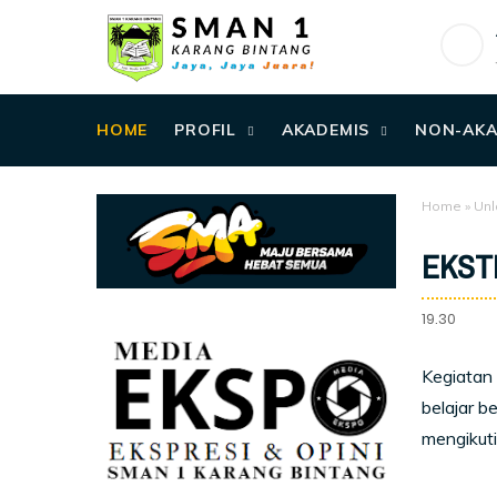
HOME
PROFIL
AKADEMIS
NON-AKA
Home
»
Unl
EKST
19.30
Kegiatan 
belajar b
mengikuti