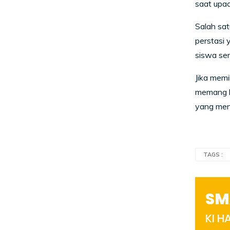
saat upa
Salah sat
perstasi 
siswa ser
Jika memi
memang ha
yang mengi
TAGS :
SM
KI 