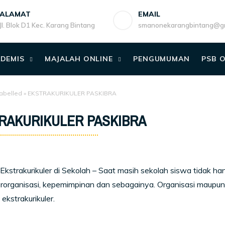
ALAMAT
EMAIL
Jl. Blok D1 Kec. Karang Bintang
smanonekarangbintang@gm
DEMIS
MAJALAH ONLINE
PENGUMUMAN
PSB 
abelled
»
EKSTRAKURIKULER PASKIBRA
RAKURIKULER PASKIBRA
Ekstrakurikuler di Sekolah – Saat masih sekolah siswa tidak han
erorganisasi, kepemimpinan dan sebagainya. Organisasi maupun
 ekstrakurikuler.