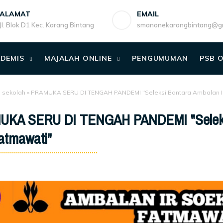
ALAMAT
EMAIL
Jl. Blok D1 Kec. Karang Bintang
smanonekarangbintang@gm
DEMIS
MAJALAH ONLINE
PENGUMUMAN
PSB 
o sekolah
»
PRAMUKA SERU DI TENGAH PANDEMI "Seleksi Bantara Ambalan Ir
KA SERU DI TENGAH PANDEMI "Seleksi 
atmawati"