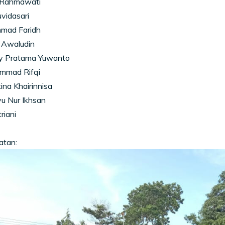
a Rahmawati
uvidasari
mad Faridh
 Awaludin
y Pratama Yuwanto
mmad Rifqi
ina Khairinnisa
u Nur Ikhsan
riani
atan: