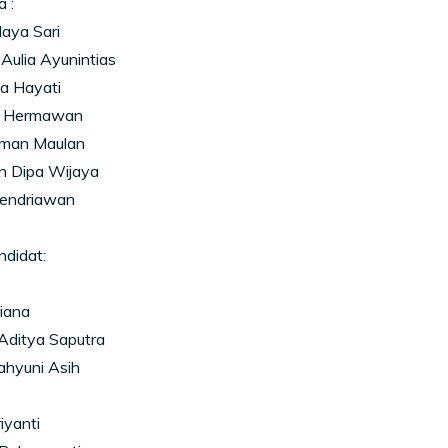
 :
Maya Sari
Aulia Ayunintias
a Hayati
i Hermawan
irman Maulan
n Dipa Wijaya
Hendriawan
didat:
riana
 Aditya Saputra
ahyuni Asih
iyanti