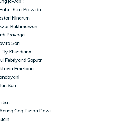
ng jawab :
i Putu Dhira Prawida
Lestari Ningrum
Akzar Rakhmawan
Ardi Prayoga
ovita Sari
 Ely Khusdiana
ul Febriyanti Saputri
Oktavia Emeliana
Handayani
lan Sari
tia :
ti Agung Geg Puspa Dewi
nudin