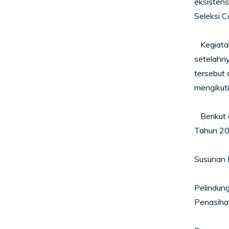
eksistens
Seleksi 
Kegiatan 
setelahn
tersebut 
mengikut
Berikut 
Tahun 20
Susunan 
Pelindung
Penasiha