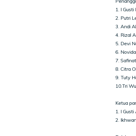
Penanggu
1. I Gust
2. Putri 
3. Andi 
4. Rizal 
5. Devi N
6. Novida
7. Safinat
8. Citra 
9. Tuty 
10.Tri Wu
Ketua pani
1. I Gus
2. Ikhwa