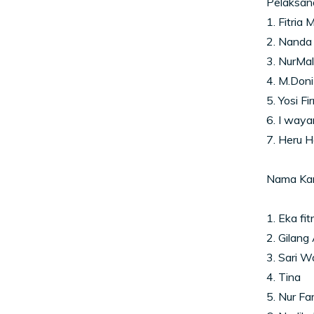
Pelaksana
1. Fitria 
2. Nanda 
3. NurMal
4. M.Don
5. Yosi F
6. I waya
7. Heru 
Nama Kan
1. Eka fit
2. Gilang
3. Sari W
4. Tina
5. Nur Far