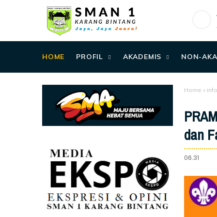
HOME
PROFIL
AKADEMIS
NON-AKA
Home
»
inf
PRAMU
dan F
06.31