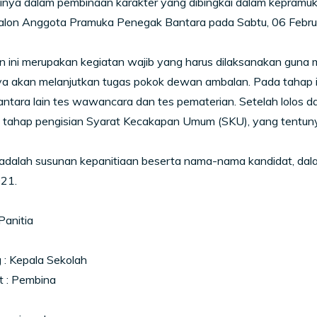
inya dalam pembinaan karakter yang dibingkai dalam kepramuka
Calon Anggota Pramuka Penegak Bantara pada Sabtu, 06 Februa
ini merupakan kegiatan wajib yang harus dilaksanakan guna me
ya akan melanjutkan tugas pokok dewan ambalan. Pada tahap i
antara lain tes wawancara dan tes pematerian. Setelah lolos dar
i tahap pengisian Syarat Kecakapan Umum (SKU), yang tentuny
adalah susunan kepanitiaan beserta nama-nama kandidat, dal
21.
Panitia
 : Kepala Sekolah
t : Pembina