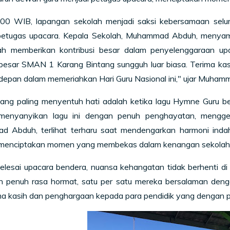
.00 WIB, lapangan sekolah menjadi saksi kebersamaan se
petugas upacara. Kepala Sekolah, Muhammad Abduh, menyamp
ah memberikan kontribusi besar dalam penyelenggaraan upa
 besar SMAN 1 Karang Bintang sungguh luar biasa. Terima kas
rdepan dalam memeriahkan Hari Guru Nasional ini," ujar Muh
ng paling menyentuh hati adalah ketika lagu Hymne Guru 
menyanyikan lagu ini dengan penuh penghayatan, mengget
 Abduh, terlihat terharu saat mendengarkan harmoni indah
 menciptakan momen yang membekas dalam kenangan sekolah
elesai upacara bendera, nuansa kehangatan tidak berhenti di
 penuh rasa hormat, satu per satu mereka bersalaman denga
ima kasih dan penghargaan kepada para pendidik yang dengan 