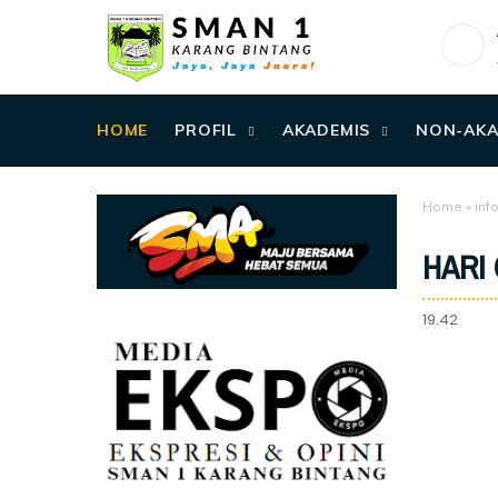
HOME
PROFIL
AKADEMIS
NON-AKA
Home
»
inf
HARI
19.42