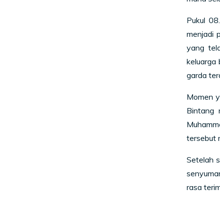
Pukul 08
menjadi 
yang tel
keluarga
garda te
Momen ya
Bintang 
Muhammad
tersebut
Setelah s
senyuman
rasa ter