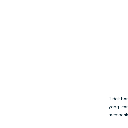
Tidak ha
yang can
memberik