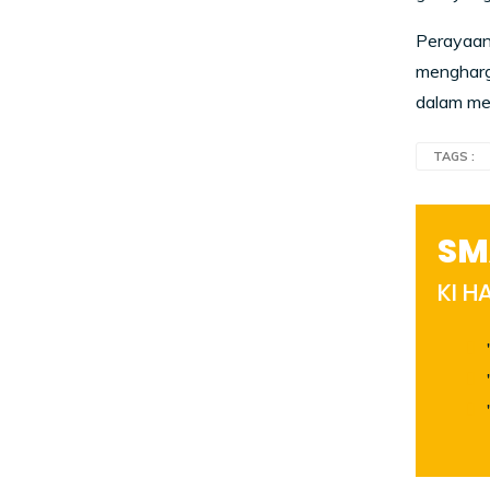
Perayaan
mengharg
dalam men
TAGS :
SM
KI 