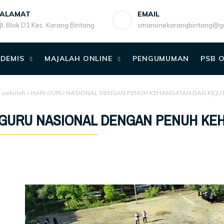
ALAMAT
EMAIL
Jl. Blok D1 Kec. Karang Bintang
smanonekarangbintang@gm
DEMIS
MAJALAH ONLINE
PENGUMUMAN
PSB 
o sekolah
»
HARI GURU NASIONAL DENGAN PENUH KEHANGATAN DAN KEJU
 GURU NASIONAL DENGAN PENUH KE