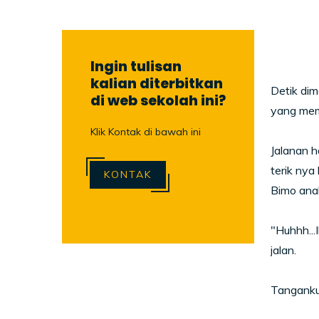
Ingin tulisan
kalian diterbitkan
Detik dim
di web sekolah ini?
yang mem
Klik Kontak di bawah ini
Jalanan h
terik nya
KONTAK
Bimo anak
"Huhhh...
jalan.
Tanganku 