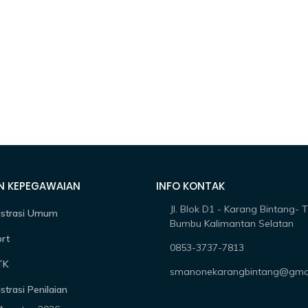
N KEPEGAWAIAN
INFO KONTAK
Jl. Blok D1 - Karang Bintang- 
istrasi Umum
Bumbu Kalimantan Selatan
rt
0853-3737-7813
TK
smanonekarangbintang@gma
strasi Penilaian