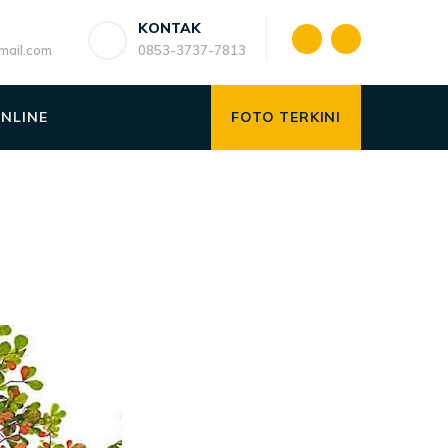
KONTAK
ail.com
0853-3737-7813
ONLINE
FOTO TERKINI