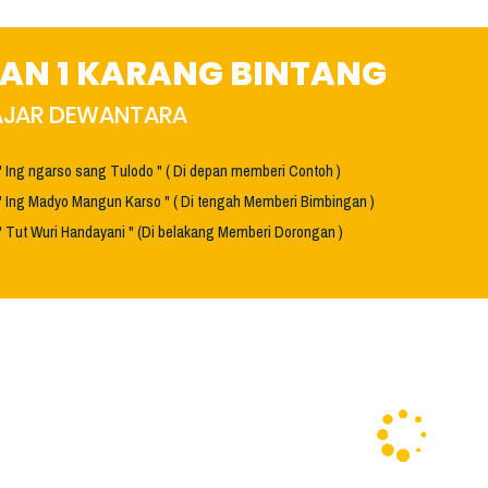
AN 1 KARANG BINTANG
HAJAR DEWANTARA
" Ing ngarso sang Tulodo " ( Di depan memberi Contoh )
" Ing Madyo Mangun Karso " ( Di tengah Memberi Bimbingan )
" Tut Wuri Handayani " (Di belakang Memberi Dorongan )