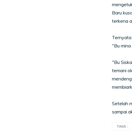
mengetuk
Baru kusa
terkena a
Ternyata 
"Bu mina 
"Bu Siska
temani ol
mendenga
membiark
Setelah m
sampai ak
TAGS :