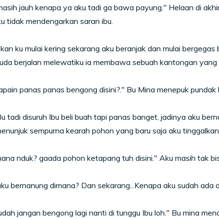
asih jauh kenapa ya aku tadi ga bawa payung." Helaan di akh
u tidak mendengarkan saran ibu.
an ku mulai kering sekarang aku beranjak dan mulai bergegas 
da berjalan melewatiku ia membawa sebuah kantongan yang sam
apain panas panas bengong disini?." Bu Mina menepuk pundak k
u tadi disuruh Ibu beli buah tapi panas banget, jadinya aku ber
nunjuk sempurna kearah pohon yang baru saja aku tinggalkan t
na nduk? gaada pohon ketapang tuh disini." Aku masih tak bis
 aku bernanung dimana? Dan sekarang...Kenapa aku sudah ada 
dah jangan bengong lagi nanti di tunggu Ibu loh." Bu mina men