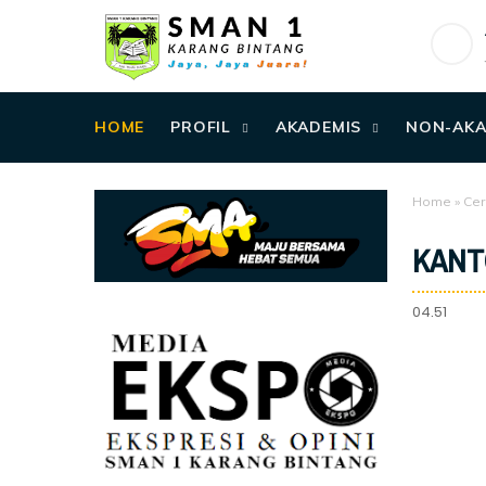
HOME
PROFIL
AKADEMIS
NON-AKA
Home
»
Cer
KANT
04.51