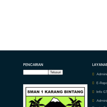
PENCARIAN
LAYANA
Admin
E-Rapo
Info G
Admini