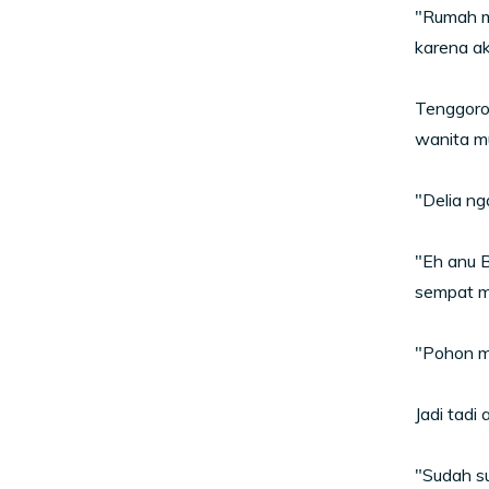
"Rumah m
karena ak
Tenggorok
wanita mu
"Delia ng
"Eh anu B
sempat me
"Pohon ma
Jadi tadi
"Sudah su