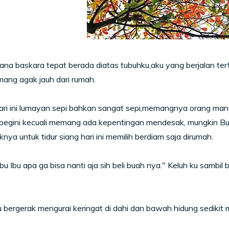
ana baskara tepat berada diatas tubuhku,aku yang berjalan te
ang agak jauh dari rumah.
ari ini lumayan sepi bahkan sangat sepi,memangnya orang mana
 begini kecuali memang ada kepentingan mendesak, mungkin Bu
nya untuk tidur siang hari ini memilih berdiam saja dirumah.
Ibu Ibu apa ga bisa nanti aja sih beli buah nya." Keluh ku sambi
bergerak mengurai keringat di dahi dan bawah hidung sedikit m