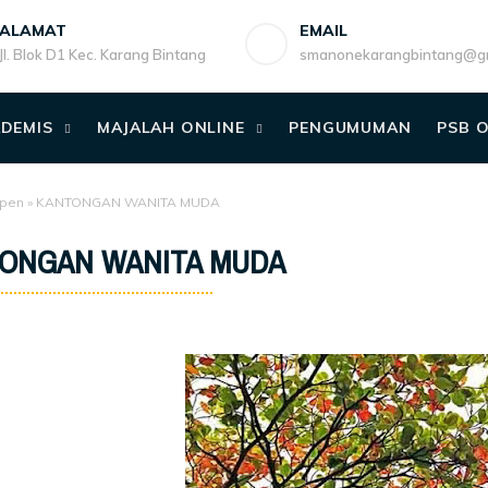
ALAMAT
EMAIL
Jl. Blok D1 Kec. Karang Bintang
smanonekarangbintang@gm
DEMIS
MAJALAH ONLINE
PENGUMUMAN
PSB 
pen
»
KANTONGAN WANITA MUDA
ONGAN WANITA MUDA