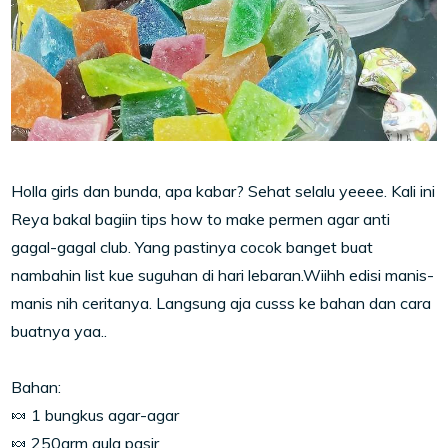
Holla girls dan bunda, apa kabar? Sehat selalu yeeee. Kali ini
Reya bakal bagiin tips how to make permen agar anti
gagal-gagal club. Yang pastinya cocok banget buat
nambahin list kue suguhan di hari lebaran.Wiihh edisi manis-
manis nih ceritanya. Langsung aja cusss ke bahan dan cara
buatnya yaa..
Bahan:
🍬 1 bungkus agar-agar
🍬 250grm gula pasir