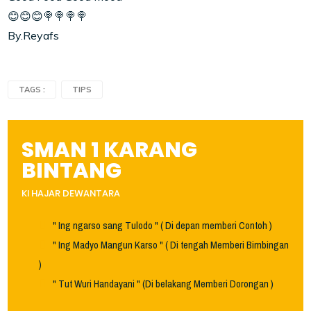
😊😊😊🍭🍭🍭🍭
By.Reyafs
TAGS :
TIPS
SMAN 1 KARANG
BINTANG
KI HAJAR DEWANTARA
" Ing ngarso sang Tulodo " ( Di depan memberi Contoh )
" Ing Madyo Mangun Karso " ( Di tengah Memberi Bimbingan
)
" Tut Wuri Handayani " (Di belakang Memberi Dorongan )