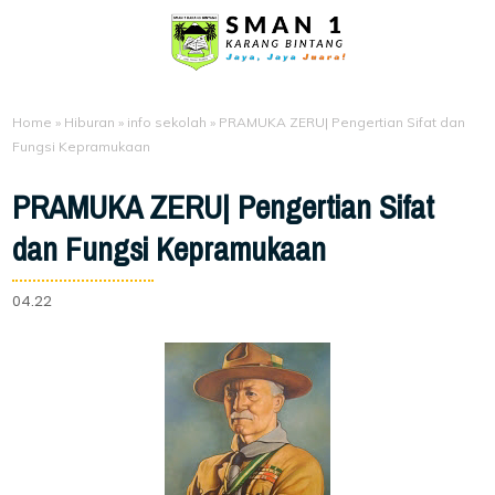
Home
»
Hiburan
»
info sekolah
»
PRAMUKA ZERU| Pengertian Sifat dan
Fungsi Kepramukaan
PRAMUKA ZERU| Pengertian Sifat
dan Fungsi Kepramukaan
04.22