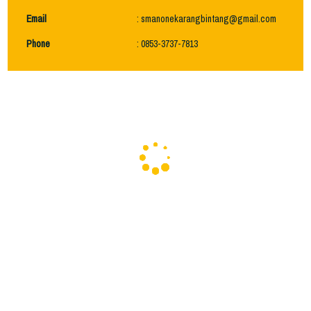
Email
: smanonekarangbintang@gmail.com
Phone
: 0853-3737-7813