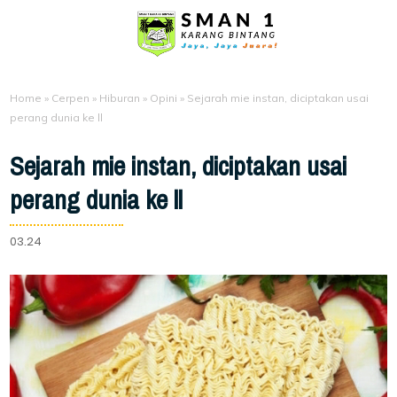
Home
»
Cerpen
»
Hiburan
»
Opini
»
Sejarah mie instan, diciptakan usai
perang dunia ke ll
Sejarah mie instan, diciptakan usai
perang dunia ke ll
03.24