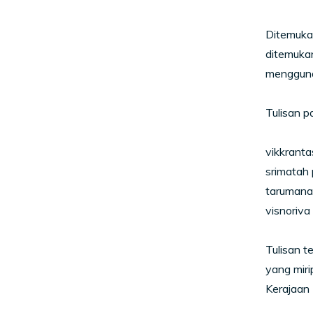
Ditemukan
ditemukan
menggunak
Tulisan p
vikkrant
srimatah
tarumana
visnoriv
Tulisan t
yang mir
Kerajaan