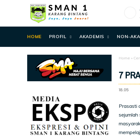
HOME
PROFIL
AKADEMIS
NON-AKA
Home
»
Cer
7 PR
18.05
Prasasti 
sejumlah 
masyaraka
mempelaja