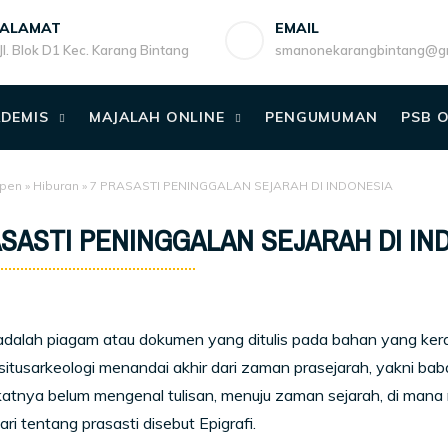
ALAMAT
EMAIL
Jl. Blok D1 Kec. Karang Bintang
smanonekarangbintang@gm
DEMIS
MAJALAH ONLINE
PENGUMUMAN
PSB 
pen
»
Hiburan
»
7 PRASASTI PENINGGALAN SEJARAH DI INDONESIA
ASASTI PENINGGALAN SEJARAH DI IN
adalah piagam atau dokumen yang ditulis pada bahan yang ke
situsarkeologi menandai akhir dari zaman prasejarah, yakni ba
tnya belum mengenal tulisan, menuju zaman sejarah, di mana 
ri tentang prasasti disebut Epigrafi.