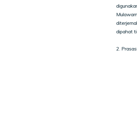
digunakan
Mulawarm
diterjema
dipahat t
2. Prasas