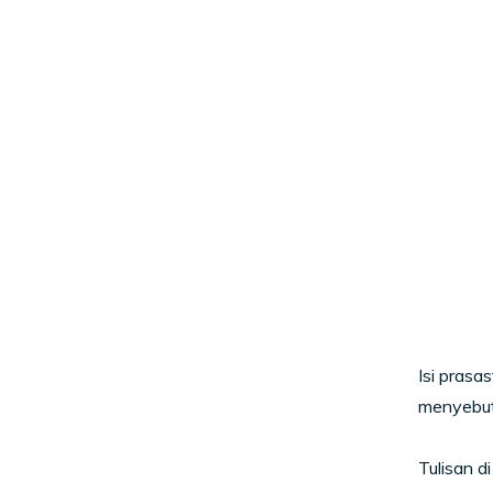
Isi prasa
menyebut
Tulisan 