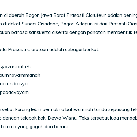
 di daerah Bogor, Jawa Barat.Prasasti Ciaruteun adalah pening
 di dekat Sungai Cisadane, Bogor. Adapun isi dari Prasasti Ciar
an bahasa sanskerta disertai dengan pahatan membentuk telap
ada Prasasti Ciaruteun adalah sebagai berikut:
asyavanipat eh
 purnnavarmmanah
garendrasya
a padadvayam
ersebut kurang lebih bermakna bahwa inilah tanda sepasang te
ip dengan telapak kaki Dewa Wisnu. Teks tersebut juga meng
 Taruma yang gagah dan berani.