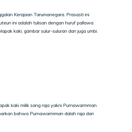
galan Kerajaan Tarumanegara. Prasasti ini
uteun ini adalah tulisan dengan huruf pallawa
ak kaki, gambar sulur-suluran dan juga umbi.
lapak kaki milik sang raja yakni Purnawarmman
abarkan bahwa Purnawarmman dalah raja dari