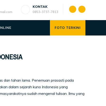
KONTAK
ail.com
0853-3737-7813
ONLINE
FOTO TERKINI
DONESIA
ras dan tahan lama. Penemuan prasasti pada
bakan dalam sejarah kuno Indonesia yang
masyarakatnya sudah mengenal tulisan. Ilmu yang